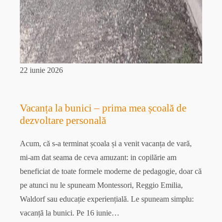
22 iunie 2026
Vacanța la bunici – prima mea școală de
dezvoltare personală
Acum, că s-a terminat școala și a venit vacanța de vară,
mi-am dat seama de ceva amuzant: in copilărie am
beneficiat de toate formele moderne de pedagogie, doar că
pe atunci nu le spuneam Montessori, Reggio Emilia,
Waldorf sau educație experiențială. Le spuneam simplu:
vacanță la bunici. Pe 16 iunie…