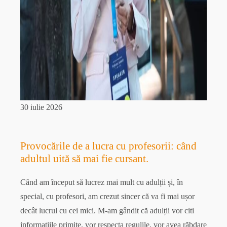
30 iulie 2026
Provocările de a lucra cu profesorii: când
adultul uită să mai fie cursant.
Când am început să lucrez mai mult cu adulții și, în
special, cu profesori, am crezut sincer că va fi mai ușor
decât lucrul cu cei mici. M-am gândit că adulții vor citi
informațiile primite, vor respecta regulile, vor avea răbdare