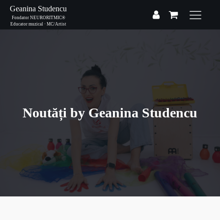
Geanina Studencu
Fondator NEURORITMIC®
Educator muzical · MC/Artist
Noutăți by Geanina Studencu