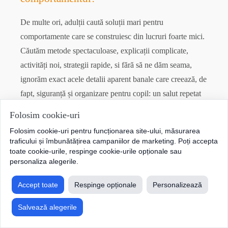
De multe ori, adulții caută soluții mari pentru
comportamente care se construiesc din lucruri foarte mici.
Căutăm metode spectaculoase, explicații complicate,
activități noi, strategii rapide, si fără să ne dăm seama,
ignorăm exact acele detalii aparent banale care creează, de
fapt, siguranță și organizare pentru copil: un salut repetat
zilnic,…
Folosim cookie-uri
Citeste mai mult...
Folosim cookie-uri pentru funcționarea site-ului, măsurarea
traficului și îmbunătățirea campaniilor de marketing. Poți accepta
toate cookie-urile, respinge cookie-urile opționale sau
personaliza alegerile.
Accept toate
Respinge opționale
Personalizează
Salvează alegerile