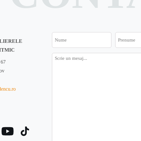
Nume
Prenume
ELIERELE
ITMIC
Mesaj
 67
fov
dencu.ro