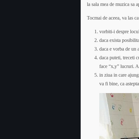
la sala mea de muzica sa apa
Tocmai de aceea, va las cat
vorbiti-i despre locu
daca exista posibilit
daca e vorba de un at
daca puteti, treceti 
face “x,y” lucruri. A
in ziua in care ajunge
va fi bine, ca asteptat