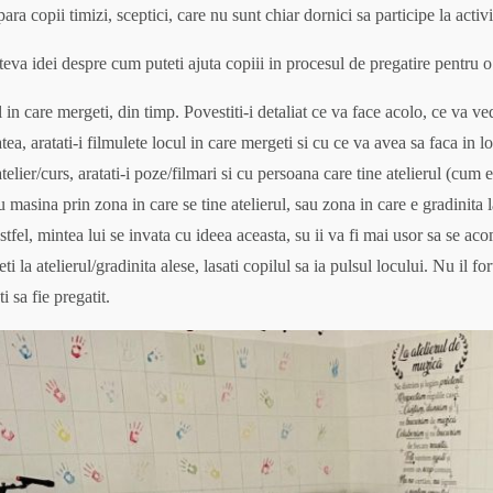
ra copii timizi, sceptici, care nu sunt chiar dornici sa participe la activi
eva idei despre cum puteti ajuta copiii in procesul de pregatire pentru o
l in care mergeti, din timp. Povestiti-i detaliat ce va face acolo, ce va v
atea, aratati-i filmulete locul in care mergeti si cu ce va avea sa faca in l
elier/curs, aratati-i poze/filmari si cu persoana care tine atelierul (cum 
cu masina prin zona in care se tine atelierul, sau zona in care e gradinita
stfel, mintea lui se invata cu ideea aceasta, su ii va fi mai usor sa se a
ti la atelierul/gradinita alese, lasati copilul sa ia pulsul locului. Nu il for
i sa fie pregatit.