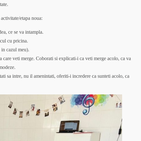
tate.
 activitate/etapa noua:
edea, ce se va intampla.
ocul cu pricina.
e in cazul meu).
 la care veti merge. Coborati si explicati-i ca veti merge acolo, ca va
comodeze.
tati sa intre, nu il amenintati, oferiti-i incredere ca sunteti acolo, ca