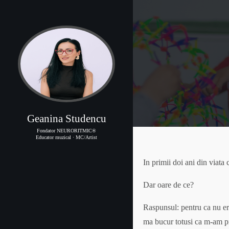
Geanina Studencu
Fondator NEURORITMIC®
Educator muzical · MC/Artist
In primii doi ani din viata 
Dar oare de ce?
Raspunsul: pentru ca nu er
ma bucur totusi ca m-am pri