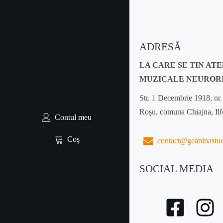
ADRESĂ
LA CARE SE TIN AT
MUZICALE NEUROR
Str. 1 Decembrie 1918, nr.
Roșu, comuna Chiajna, Il
Contul meu
Coș
contact@geaninastu
SOCIAL MEDIA