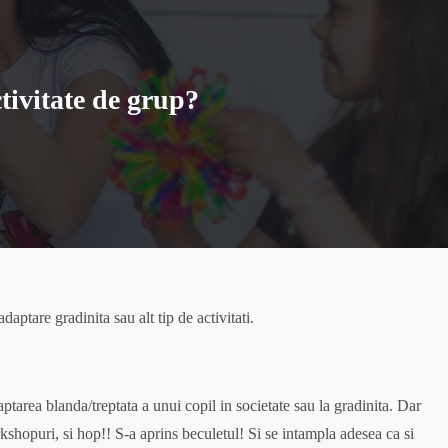
tivitate de grup?
aptare gradinita sau alt tip de activitati.
area blanda/treptata a unui copil in societate sau la gradinita. Dar
kshopuri, si hop!! S-a aprins beculetul! Si se intampla adesea ca si