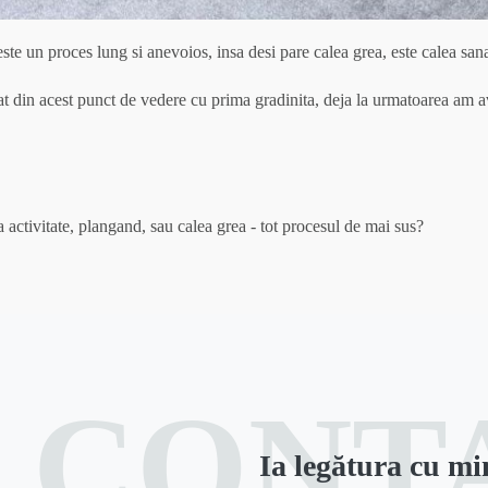
este un proces lung si anevoios, insa desi pare calea grea, este calea san
in acest punct de vedere cu prima gradinita, deja la urmatoarea am avut 
a activitate, plangand, sau calea grea - tot procesul de mai sus?
CONT
Ia legătura cu mi