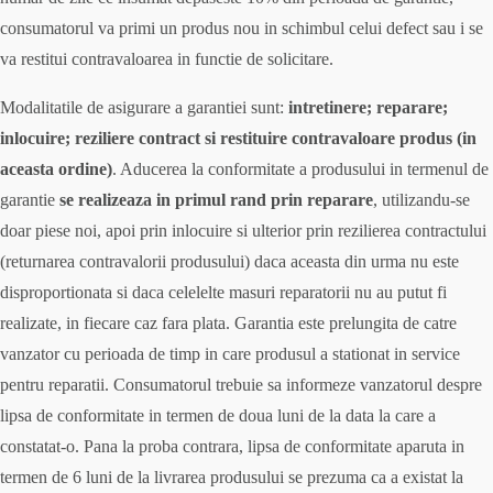
consumatorul va primi un produs nou in schimbul celui defect sau i se
va restitui contravaloarea in functie de solicitare.
Modalitatile de asigurare a garantiei sunt:
intretinere; reparare;
inlocuire; reziliere contract si restituire contravaloare produs (in
aceasta ordine)
. Aducerea la conformitate a produsului in termenul de
garantie
se realizeaza in primul rand prin reparare
, utilizandu-se
doar piese noi, apoi prin inlocuire si ulterior prin rezilierea contractului
(returnarea contravalorii produsului) daca aceasta din urma nu este
disproportionata si daca celelelte masuri reparatorii nu au putut fi
realizate, in fiecare caz fara plata. Garantia este prelungita de catre
vanzator cu perioada de timp in care produsul a stationat in service
pentru reparatii. Consumatorul trebuie sa informeze vanzatorul despre
lipsa de conformitate in termen de doua luni de la data la care a
constatat-o. Pana la proba contrara, lipsa de conformitate aparuta in
termen de 6 luni de la livrarea produsului se prezuma ca a existat la