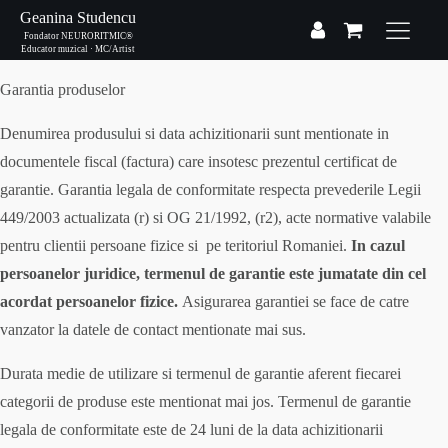
Geanina Studencu
Fondator NEURORITMIC®
Educator muzical · MC/Artist
Garantia produselor
Denumirea produsului si data achizitionarii sunt mentionate in
documentele fiscal (factura) care insotesc prezentul certificat de
garantie. Garantia legala de conformitate respecta prevederile Legii
449/2003 actualizata (r) si OG 21/1992, (r2), acte normative valabile
pentru clientii persoane fizice si pe teritoriul Romaniei.
In cazul
persoanelor juridice, termenul de garantie este jumatate din cel
acordat persoanelor fizice.
Asigurarea garantiei se face de catre
vanzator la datele de contact mentionate mai sus.
Durata medie de utilizare si termenul de garantie aferent fiecarei
categorii de produse este mentionat mai jos. Termenul de garantie
legala de conformitate este de 24 luni de la data achizitionarii