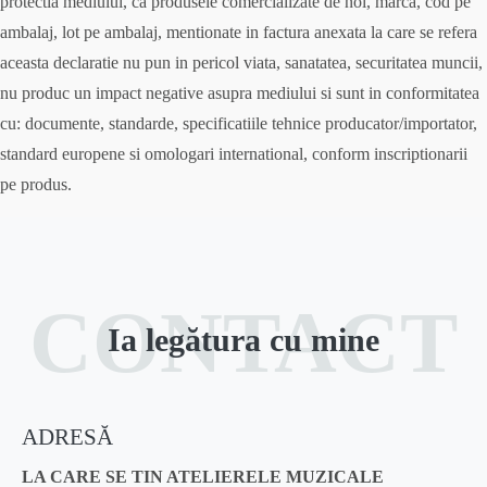
protectia mediului, ca produsele comercializate de noi, marca, cod pe
ambalaj, lot pe ambalaj, mentionate in factura anexata la care se refera
aceasta declaratie nu pun in pericol viata, sanatatea, securitatea muncii,
nu produc un impact negative asupra mediului si sunt in conformitatea
cu: documente, standarde, specificatiile tehnice producator/importator,
standard europene si omologari international, conform inscriptionarii
pe produs.
CONTACT
Ia legătura cu mine
ADRESĂ
LA CARE SE TIN ATELIERELE MUZICALE