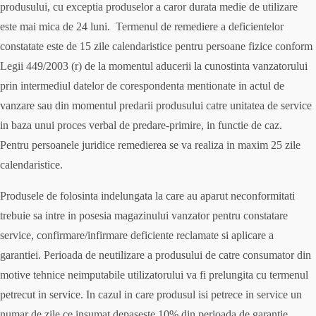
produsului, cu exceptia produselor a caror durata medie de utilizare
este mai mica de 24 luni. Termenul de remediere a deficientelor
constatate este de 15 zile calendaristice pentru persoane fizice conform
Legii 449/2003 (r) de la momentul aducerii la cunostinta vanzatorului
prin intermediul datelor de corespondenta mentionate in actul de
vanzare sau din momentul predarii produsului catre unitatea de service
in baza unui proces verbal de predare-primire, in functie de caz.
Pentru persoanele juridice remedierea se va realiza in maxim 25 zile
calendaristice.
Produsele de folosinta indelungata la care au aparut neconformitati
trebuie sa intre in posesia magazinului vanzator pentru constatare
service, confirmare/infirmare deficiente reclamate si aplicare a
garantiei. Perioada de neutilizare a produsului de catre consumator din
motive tehnice neimputabile utilizatorului va fi prelungita cu termenul
petrecut in service. In cazul in care produsul isi petrece in service un
numar de zile ce insumat depaseste 10% din perioada de garantie,