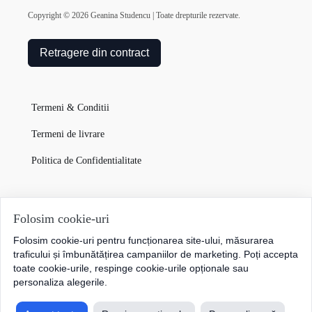
Copyright ©
2026
Geanina Studencu | Toate drepturile rezervate.
Retragere din contract
Termeni & Conditii
Termeni de livrare
Politica de Confidentialitate
Garanția Produselor
Folosim cookie-uri
Folosim cookie-uri pentru funcționarea site-ului, măsurarea
Cum plătesc
traficului și îmbunătățirea campaniilor de marketing. Poți accepta
toate cookie-urile, respinge cookie-urile opționale sau
personaliza alegerile.