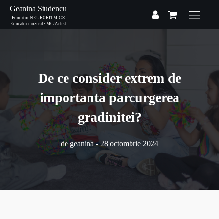
Geanina Studencu
Fondator NEURORITMIC®
Educator muzical · MC/Artist
De ce consider extrem de
importanta parcurgerea
gradinitei?
de
geanina
-
28 octombrie 2024