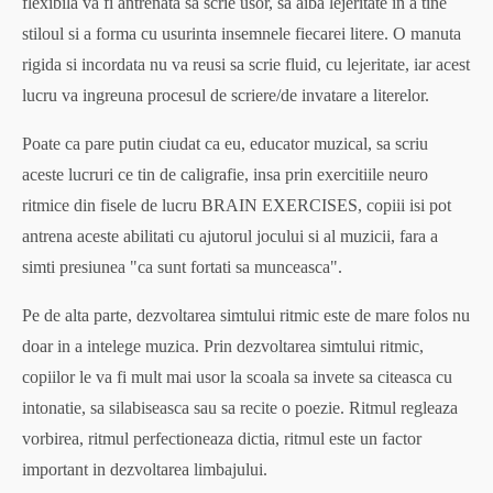
flexibila va fi antrenata sa scrie usor, sa aiba lejeritate in a tine
stiloul si a forma cu usurinta insemnele fiecarei litere. O manuta
rigida si incordata nu va reusi sa scrie fluid, cu lejeritate, iar acest
lucru va ingreuna procesul de scriere/de invatare a literelor.
Poate ca pare putin ciudat ca eu, educator muzical, sa scriu
aceste lucruri ce tin de caligrafie, insa prin exercitiile neuro
ritmice din fisele de lucru BRAIN EXERCISES, copiii isi pot
antrena aceste abilitati cu ajutorul jocului si al muzicii, fara a
simti presiunea "ca sunt fortati sa munceasca".
Pe de alta parte, dezvoltarea simtului ritmic este de mare folos nu
doar in a intelege muzica. Prin dezvoltarea simtului ritmic,
copiilor le va fi mult mai usor la scoala sa invete sa citeasca cu
intonatie, sa silabiseasca sau sa recite o poezie. Ritmul regleaza
vorbirea, ritmul perfectioneaza dictia, ritmul este un factor
important in dezvoltarea limbajului.