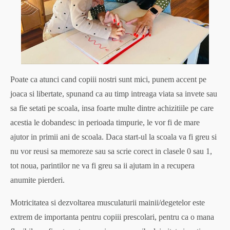
Poate ca atunci cand copiii nostri sunt mici, punem accent pe
joaca si libertate, spunand ca au timp intreaga viata sa invete sau
sa fie setati pe scoala, insa foarte multe dintre achizitiile pe care
acestia le dobandesc in perioada timpurie, le vor fi de mare
ajutor in primii ani de scoala. Daca start-ul la scoala va fi greu si
nu vor reusi sa memoreze sau sa scrie corect in clasele 0 sau 1,
tot noua, parintilor ne va fi greu sa ii ajutam in a recupera
anumite pierderi.
Motricitatea si dezvoltarea musculaturii mainii/degetelor este
extrem de importanta pentru copiii prescolari, pentru ca o mana