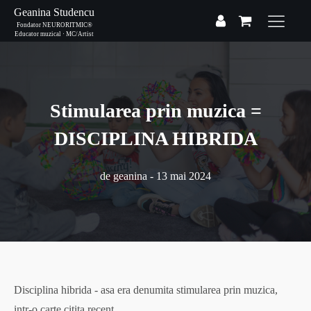
Geanina Studencu
Fondator NEURORITMIC®
Educator muzical · MC/Artist
Stimularea prin muzica =
DISCIPLINA HIBRIDA
de
geanina
-
13 mai 2024
Disciplina hibrida - asa era denumita stimularea prin muzica,
intr-o carte citita recent.