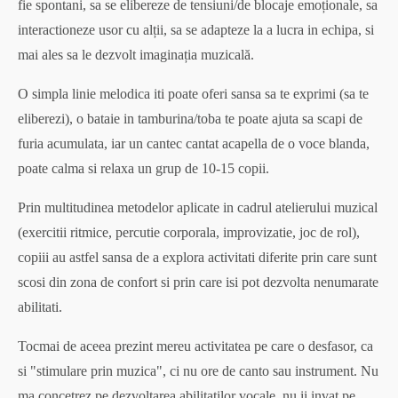
fie spontani, sa se elibereze de tensiuni/de blocaje emoționale, sa
interactioneze usor cu alții, sa se adapteze la a lucra in echipa, si
mai ales sa le dezvolt imaginația muzicală.
O simpla linie melodica iti poate oferi sansa sa te exprimi (sa te
eliberezi), o bataie in tamburina/toba te poate ajuta sa scapi de
furia acumulata, iar un cantec cantat acapella de o voce blanda,
poate calma si relaxa un grup de 10-15 copii.
Prin multitudinea metodelor aplicate in cadrul atelierului muzical
(exercitii ritmice, percutie corporala, improvizatie, joc de rol),
copiii au astfel sansa de a explora activitati diferite prin care sunt
scosi din zona de confort si prin care isi pot dezvolta nenumarate
abilitati.
Tocmai de aceea prezint mereu activitatea pe care o desfasor, ca
si "stimulare prin muzica", ci nu ore de canto sau instrument. Nu
ma concetrez pe dezvoltarea abilitatilor vocale, nu ii invat pe