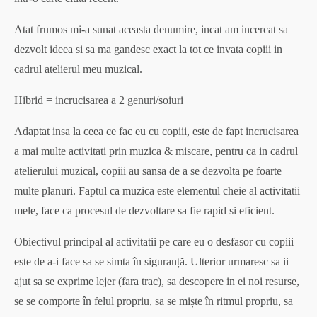
Atat frumos mi-a sunat aceasta denumire, incat am incercat sa
dezvolt ideea si sa ma gandesc exact la tot ce invata copiii in
cadrul atelierul meu muzical.
Hibrid = incrucisarea a 2 genuri/soiuri
Adaptat insa la ceea ce fac eu cu copiii, este de fapt incrucisarea
a mai multe activitati prin muzica & miscare, pentru ca in cadrul
atelierului muzical, copiii au sansa de a se dezvolta pe foarte
multe planuri. Faptul ca muzica este elementul cheie al activitatii
mele, face ca procesul de dezvoltare sa fie rapid si eficient.
Obiectivul principal al activitatii pe care eu o desfasor cu copiii
este de a-i face sa se simta în siguranță. Ulterior urmaresc sa ii
ajut sa se exprime lejer (fara trac), sa descopere in ei noi resurse,
se se comporte în felul propriu, sa se miște în ritmul propriu, sa