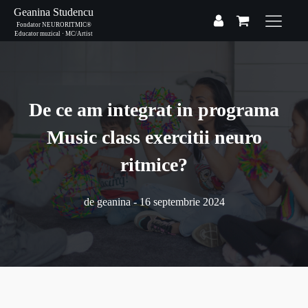
Geanina Studencu
Fondator NEURORITMIC®
Educator muzical · MC/Artist
De ce am integrat in programa
Music class exercitii neuro
ritmice?
de
geanina
-
16 septembrie 2024