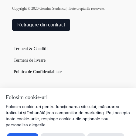
Copyright ©
2026
Geanina Studencu | Toate drepturile rezervate.
Retragere din contract
Termeni & Conditii
Termeni de livrare
Politica de Confidentialitate
Garanția Produselor
Folosim cookie-uri
Folosim cookie-uri pentru funcționarea site-ului, măsurarea
Cum plătesc
traficului și îmbunătățirea campaniilor de marketing. Poți accepta
toate cookie-urile, respinge cookie-urile opționale sau
personaliza alegerile.