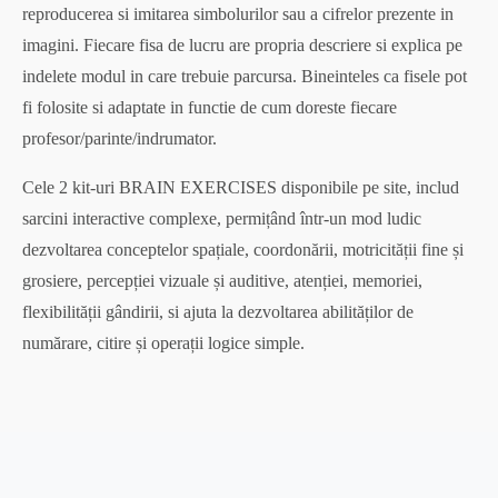
reproducerea si imitarea simbolurilor sau a cifrelor prezente in
imagini. Fiecare fisa de lucru are propria descriere si explica pe
indelete modul in care trebuie parcursa. Bineinteles ca fisele pot
fi folosite si adaptate in functie de cum doreste fiecare
profesor/parinte/indrumator.
Cele 2 kit-uri BRAIN EXERCISES disponibile pe site, includ
sarcini interactive complexe, permițând într-un mod ludic
dezvoltarea conceptelor spațiale, coordonării, motricității fine și
grosiere, percepției vizuale și auditive, atenției, memoriei,
flexibilității gândirii, si ajuta la dezvoltarea abilităților de
numărare, citire și operații logice simple.