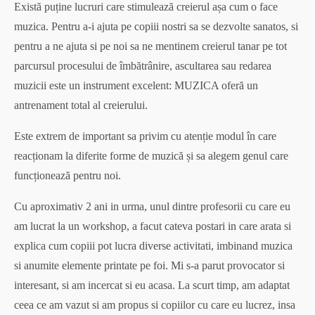
Există puține lucruri care stimulează creierul așa cum o face
muzica. Pentru a-i ajuta pe copiii nostri sa se dezvolte sanatos, si
pentru a ne ajuta si pe noi sa ne mentinem creierul tanar pe tot
parcursul procesului de îmbătrânire, ascultarea sau redarea
muzicii este un instrument excelent: MUZICA oferă un
antrenament total al creierului.
Este extrem de important sa privim cu atenție modul în care
reacționam la diferite forme de muzică și sa alegem genul care
funcționează pentru noi.
Cu aproximativ 2 ani in urma, unul dintre profesorii cu care eu
am lucrat la un workshop, a facut cateva postari in care arata si
explica cum copiii pot lucra diverse activitati, imbinand muzica
si anumite elemente printate pe foi. Mi s-a parut provocator si
interesant, si am incercat si eu acasa. La scurt timp, am adaptat
ceea ce am vazut si am propus si copiilor cu care eu lucrez, insa