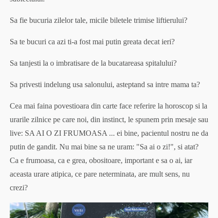
Sa fie bucuria zilelor tale, micile biletele trimise liftierului?
Sa te bucuri ca azi ti-a fost mai putin greata decat ieri?
Sa tanjesti la o imbratisare de la bucatareasa spitalului?
Sa privesti indelung usa salonului, asteptand sa intre mama ta?
Cea mai faina povestioara din carte face referire la horoscop si la
urarile zilnice pe care noi, din instinct, le spunem prin mesaje sau
live: SA AI O ZI FRUMOASA ... ei bine, pacientul nostru ne da
putin de gandit. Nu mai bine sa ne uram: "Sa ai o zi!", si atat?
Ca e frumoasa, ca e grea, obositoare, important e sa o ai, iar
aceasta urare atipica, ce pare neterminata, are mult sens, nu
crezi?