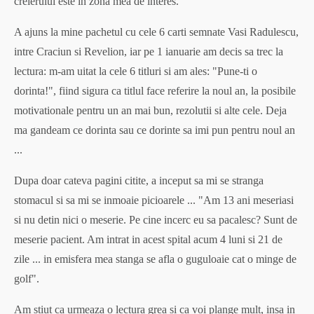
creierului este in zona mea de interes.
A ajuns la mine pachetul cu cele 6 carti semnate Vasi Radulescu,
intre Craciun si Revelion, iar pe 1 ianuarie am decis sa trec la
lectura: m-am uitat la cele 6 titluri si am ales: "Pune-ti o
dorinta!", fiind sigura ca titlul face referire la noul an, la posibile
motivationale pentru un an mai bun, rezolutii si alte cele. Deja
ma gandeam ce dorinta sau ce dorinte sa imi pun pentru noul an
...
Dupa doar cateva pagini citite, a inceput sa mi se stranga
stomacul si sa mi se inmoaie picioarele ... "Am 13 ani meseriasi
si nu detin nici o meserie. Pe cine incerc eu sa pacalesc? Sunt de
meserie pacient. Am intrat in acest spital acum 4 luni si 21 de
zile ... in emisfera mea stanga se afla o guguloaie cat o minge de
golf".
Am stiut ca urmeaza o lectura grea si ca voi plange mult, insa in