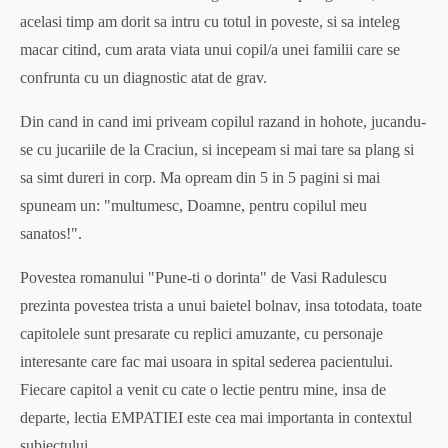
acelasi timp am dorit sa intru cu totul in poveste, si sa inteleg
macar citind, cum arata viata unui copil/a unei familii care se
confrunta cu un diagnostic atat de grav.
Din cand in cand imi priveam copilul razand in hohote, jucandu-
se cu jucariile de la Craciun, si incepeam si mai tare sa plang si
sa simt dureri in corp. Ma opream din 5 in 5 pagini si mai
spuneam un: "multumesc, Doamne, pentru copilul meu
sanatos!".
Povestea romanului "Pune-ti o dorinta" de Vasi Radulescu
prezinta povestea trista a unui baietel bolnav, insa totodata, toate
capitolele sunt presarate cu replici amuzante, cu personaje
interesante care fac mai usoara in spital sederea pacientului.
Fiecare capitol a venit cu cate o lectie pentru mine, insa de
departe, lectia EMPATIEI este cea mai importanta in contextul
subiectului.