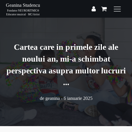
Geanina Studencu
Fondator NEURORITMIC®
Educator muzical · MC/Artist
Cartea care in primele zile ale
noului an, mi-a schimbat
perspectiva asupra multor lucruri
...
de
geanina
-
6 ianuarie 2025