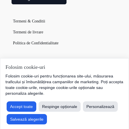
Termeni & Conditii
Termeni de livrare
Politica de Confidentialitate
Garanția Produselor
Folosim cookie-uri
Folosim cookie-uri pentru funcționarea site-ului, măsurarea
Cum plătesc
traficului și îmbunătățirea campaniilor de marketing. Poți accepta
toate cookie-urile, respinge cookie-urile opționale sau
personaliza alegerile.
Accept toate
Respinge opționale
Personalizează
Salvează alegerile