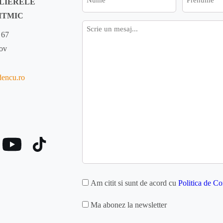
ELIERELE
ITMIC
Mesaj
 67
fov
dencu.ro
GDPR
Am citit si sunt de acord cu
Politica de Co
MAILCHIMP
Ma abonez la newsletter