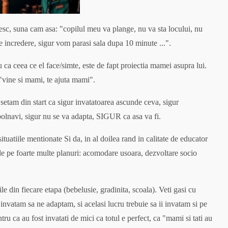
imesc, suna cam asa: "copilul meu va plange, nu va sta locului, nu
are incredere, sigur vom parasi sala dupa 10 minute ...".
u ca ceea ce el face/simte, este de fapt proiectia mamei asupra lui.
 "vine si mami, te ajuta mami".
e setam din start ca sigur invatatoarea ascunde ceva, sigur
mbolnavi, sigur nu se va adapta, SIGUR ca asa va fi.
 situatiile mentionate Si da, in al doilea rand in calitate de educator
e pe foarte multe planuri: acomodare usoara, dezvoltare socio
in fiecare etapa (bebelusie, gradinita, scoala). Veti gasi cu
invatam sa ne adaptam, si acelasi lucru trebuie sa ii invatam si pe
entru ca au fost invatati de mici ca totul e perfect, ca "mami si tati au