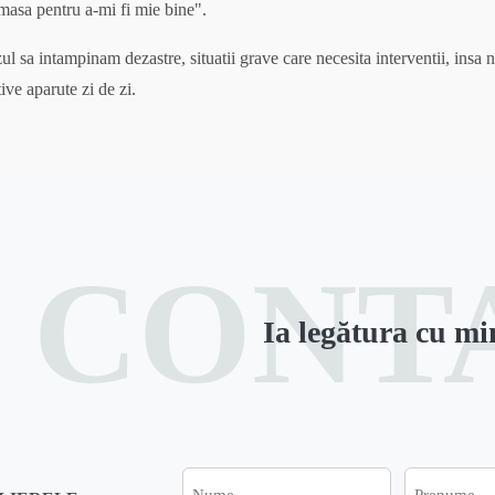
asa pentru a-mi fi mie bine".
l sa intampinam dezastre, situatii grave care necesita interventii, insa
ive aparute zi de zi.
CONT
Ia legătura cu mi
Nume
Prenume