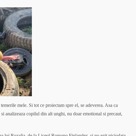
n temerile mele. Si tot ce proiectam spre el, se adeverea. Asa ca
d si analizeaza copilul din alt unghi, nu doar emotional si precaut,
rea lui Rozalia, de la Liceul Romano Finlandez, si nu ezit niciodata