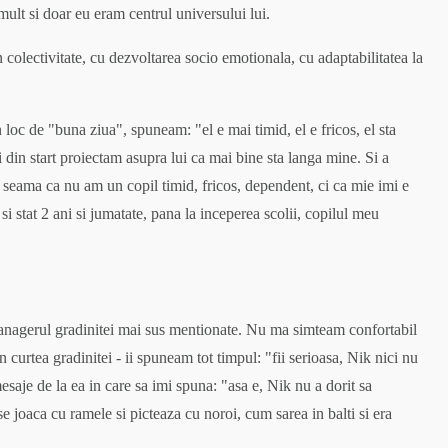
lt si doar eu eram centrul universului lui.
colectivitate, cu dezvoltarea socio emotionala, cu adaptabilitatea la
loc de "buna ziua", spuneam: "el e mai timid, el e fricos, el sta
 din start proiectam asupra lui ca mai bine sta langa mine. Si a
 seama ca nu am un copil timid, fricos, dependent, ci ca mie imi e
si stat 2 ani si jumatate, pana la inceperea scolii, copilul meu
managerul gradinitei mai sus mentionate. Nu ma simteam confortabil
curtea gradinitei - ii spuneam tot timpul: "fii serioasa, Nik nici nu
saje de la ea in care sa imi spuna: "asa e, Nik nu a dorit sa
 joaca cu ramele si picteaza cu noroi, cum sarea in balti si era