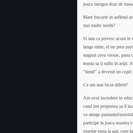
joaca mergea doar de mana 
Mare bucurie in sufletul un
mai multe medii?
Si iata ca privesc acum in 
langa mine, el nu prea part
stagnat ceva vreme, pana ca
teama sa ii suflu in aripi. 
"timid" a devenit un copil 
Ce am mai facut diferit?
Am avut incredere in educa
cand imi propunea sa il las
va atinge pamantul/noroiul,
participe la joaca noastra 
murdar pana la gat, cum fac