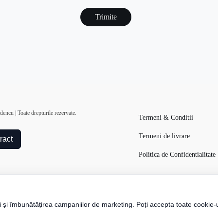
captcha
encu | Toate drepturile rezervate.
Termeni & Conditii
Termeni de livrare
ract
Politica de Confidentialitate
i și îmbunătățirea campaniilor de marketing. Poți accepta toate cookie-u