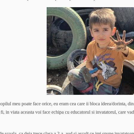
i copilul meu poate face orice, eu eram cea care ii bloca ideea/dorinta, di
fi, in viata aceasta voi face echipa cu educatorul si invatatorul, care va
e scoala, ca deja trece clasa a 2-a, aud si ascult ce imi spune invatatoa