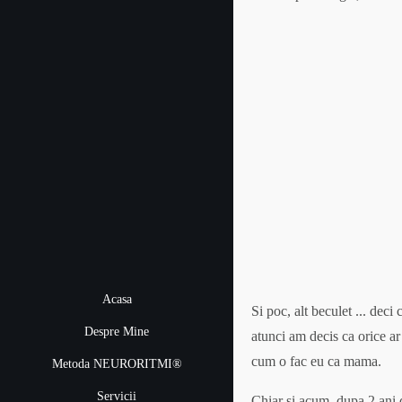
Acasa
Si poc, alt beculet ... dec
Despre Mine
atunci am decis ca orice ar 
cum o fac eu ca mama.
Metoda NEURORITMI®
Servicii
Chiar si acum, dupa 2 ani d