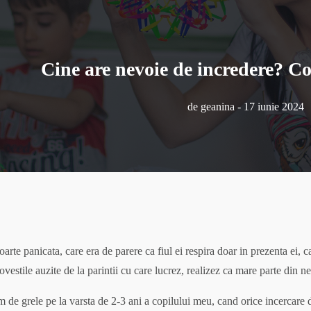
Cine are nevoie de incredere? Co
de
geanina
-
17 iunie 2024
rte panicata, care era de parere ca fiul ei respira doar in prezenta ei, ca
ovestile auzite de la parintii cu care lucrez, realizez ca mare parte din n
 de grele pe la varsta de 2-3 ani a copilului meu, cand orice incercare 