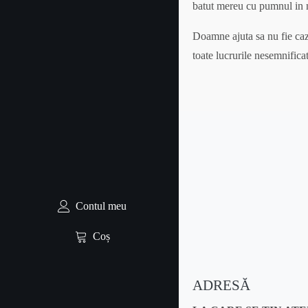
batut mereu cu pumnul in m
Doamne ajuta sa nu fie cazu
toate lucrurile nesemnificat
Contul meu
Coș
ADRESĂ