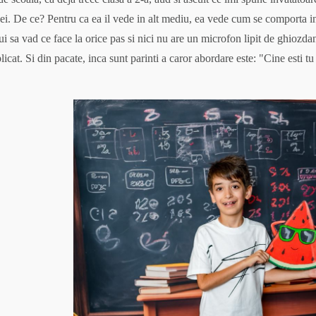
e ei. De ce? Pentru ca ea il vede in alt mediu, ea vede cum se comporta in 
ui sa vad ce face la orice pas si nici nu are un microfon lipit de ghiozda
plicat. Si din pacate, inca sunt parinti a caror abordare este: "Cine esti t