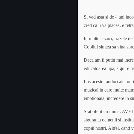
Si vad asta si de 4 ani inc
cred ca ii va placea, e retr
In multe cazuri, frazele de
Copilul simtea sa vina spr
Daca am fi putin mai increz
educatoarea tipa, sigur e n
Las aceste randuri aici nu i
muzical in care multe mame
emotionala, incredere in si
Sfat oferit cu inima: AVET
siguranta oamenii si instit
copiii nostri. Altfel, cand v