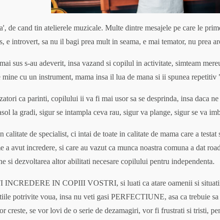
oa', de cand tin atelierele muzicale. Multe dintre mesajele pe care le pr
as, e introvert, sa nu il bagi prea mult in seama, e mai temator, nu prea 
 mai sus s-au adeverit, insa vazand si copilul in activitate, simteam mere
e mine cu un instrument, mama insa il lua de mana si ii spunea repetitiv
atori ca parinti, copilului ii va fi mai usor sa se desprinda, insa daca n
asol la gradi, sigur se intampla ceva rau, sigur va plange, sigur se va i
n calitate de specialist, ci intai de toate in calitate de mama care a testat
 a avut incredere, si care au vazut ca munca noastra comuna a dat road
ne si dezvoltarea altor abilitati necesare copilului pentru independenta.
I INCREDERE IN COPIII VOSTRI, si luati ca atare oamenii si situatiile d
utiile potrivite voua, insa nu veti gasi PERFECTIUNE, asa ca trebuie sa 
or creste, se vor lovi de o serie de dezamagiri, vor fi frustrati si tristi, p