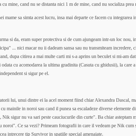
cu mine, cand nu se distanta nici 1 m de mine, cand nu socializa prea mu
ei mame sa simta acest lucru, insa mai departe ce facem cu integrarea in 
urma si da, eram super protectiva si de cum ajungeam intr-un loc nou, in 
icipa" ... nici macar nu ii dadeam sansa sau nu transmiteam incredere, ci
nd, dupa citirea a mai multe carti mi s-a aprins un beculet si mi-am dat
Si odata cu acomodarea la ultima gradinita (Casuta cu ghidusii), la care a 
independent si sigur pe el.
torii lui, unui dintre ei la acel moment fiind chiar Alexandra Dascal, 
 cu mainile in noroi sau cand il punea sa escaladeze diverse elemente din 
 Nik sigur nu va sari peste cauciucurile din curte". Ba chiar asteptam me
cu noroi". Ce sa vezi? Primeam fotografii in care il vedeam pe Nik cum se
ea intrecere tip Survivor in spatiile special amenajate.