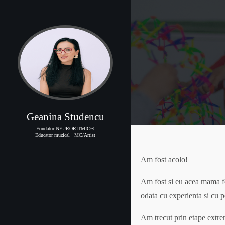
Geanina Studencu
Fondator NEURORITMIC®
Educator muzical · MC/Artist
Am fost acolo!
Am fost si eu acea mama foa
odata cu experienta si cu p
Am trecut prin etape extrem