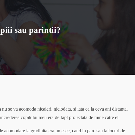
piii sau parintii?
 nu se va acomoda nicaieri, niciodata, si iata ca la ceva ani distanta,
eincrederea copilului meu era de fapt proiectata de mine catre el.
de acomodare la gradinita era un esec, cand in parc sau la locuri de