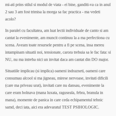
mi-ati prins stilul si modul de viata - ei bine, ganditi-va ca in anul
2 sau 3 am fost trimisa la morga sa fac practica - ma vedeti
acolo?
In paralel cu facultatea, am luat lectii individuale de canto si am
cantat la evenimente, am muncit continuu la a ma perfectiona cu
scena. Aveam toate resursele pentru a fi pe scena, insa mereu
intampinam situatii noi, tensionate, carora trebuia sa le fac fata: si
NU, nu ma intreba nici un invitat daca am cantat din DO major.
Situatiile implicau (si implica) oameni indrazneti, oameni care
consumau alcool si ma jigneau, mirese nervoase, invitati dificili
(care ma priveau urat), invitati care nu dansau, evenimente la
care eram bolnava (mana luxata, raguseala, febra, branula in
mana), momente de panica in care ceda echipamentul tehnic
samd, deci iata, aici era adevaratul TEST PSIHOLOGIC.