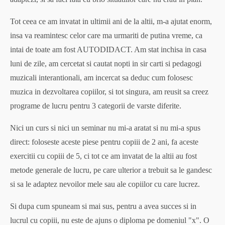
Tot ceea ce am invatat in ultimii ani de la altii, m-a ajutat enorm,
insa va reamintesc celor care ma urmariti de putina vreme, ca
intai de toate am fost AUTODIDACT. Am stat inchisa in casa
luni de zile, am cercetat si cautat nopti in sir carti si pedagogi
muzicali interantionali, am incercat sa deduc cum folosesc
muzica in dezvoltarea copiilor, si tot singura, am reusit sa creez
programe de lucru pentru 3 categorii de varste diferite.
Nici un curs si nici un seminar nu mi-a aratat si nu mi-a spus
direct: foloseste aceste piese pentru copiii de 2 ani, fa aceste
exercitii cu copiii de 5, ci tot ce am invatat de la altii au fost
metode generale de lucru, pe care ulterior a trebuit sa le gandesc
si sa le adaptez nevoilor mele sau ale copiilor cu care lucrez.
Si dupa cum spuneam si mai sus, pentru a avea succes si in
lucrul cu copiii, nu este de ajuns o diploma pe domeniul "x". O