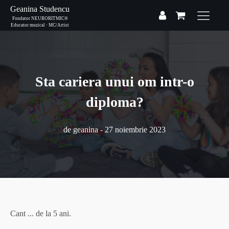
Geanina Studencu
Fondator NEURORITMIC®
Educator muzical · MC/Artist
Sta cariera unui om intr-o
diploma?
de
geanina
-
27 noiembrie 2023
Cant ... de la 5 ani.