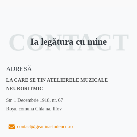
CONTACT
Ia legătura cu mine
ADRESĂ
LA CARE SE TIN ATELIERELE MUZICALE
NEURORITMIC
Str. 1 Decembrie 1918, nr. 67
Roșu, comuna Chiajna, Ilfov
contact@geaninastudencu.ro