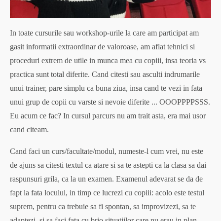
In toate cursurile sau workshop-urile la care am participat am
gasit informatii extraordinar de valoroase, am aflat tehnici si
proceduri extrem de utile in munca mea cu copiii, insa teoria vs
practica sunt total diferite. Cand citesti sau asculti indrumarile
unui trainer, pare simplu ca buna ziua, insa cand te vezi in fata
unui grup de copii cu varste si nevoie diferite ... OOOPPPPSSS.
Eu acum ce fac? In cursul parcurs nu am trait asta, era mai usor
cand citeam.
Cand faci un curs/facultate/modul, numeste-l cum vrei, nu este
de ajuns sa citesti textul ca atare si sa te astepti ca la clasa sa dai
raspunsuri grila, ca la un examen. Examenul adevarat se da de
fapt la fata locului, in timp ce lucrezi cu copiii: acolo este testul
suprem, pentru ca trebuie sa fi spontan, sa improvizezi, sa te
adaptezi, si sa faci fata cu brio situatiilor care nu erau in plan.