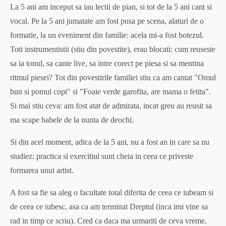
La 5 ani am inceput sa iau lectii de pian, si tot de la 5 ani cant si
vocal. Pe la 5 ani jumatate am fost pusa pe scena, alaturi de o
formatie, la un eveniment din familie: acela mi-a fost botezul.
Toti instrumentistii (stiu din povestite), erau blocati: cum reuseste
sa ia tonul, sa cante live, sa intre corect pe piesa si sa mentina
ritmul piesei? Tot din povestirile familiei stiu ca am cantat "Omul
bun si pomul copt" si "Foaie verde garofita, are mama o fetita".
Si mai stiu ceva: am fost atat de admirata, incat greu au reusit sa
ma scape babele de la nunta de deochi.
Si din acel moment, adica de la 5 ani, nu a fost an in care sa nu
studiez: practica si exercitiul sunt cheia in ceea ce priveste
formarea unui artist.
A fost sa fie sa aleg o facultate total diferita de ceea ce iubeam si
de ceea ce iubesc, asa ca am terminat Dreptul (inca imi vine sa
rad in timp ce scriu). Cred ca daca ma urmariti de ceva vreme,