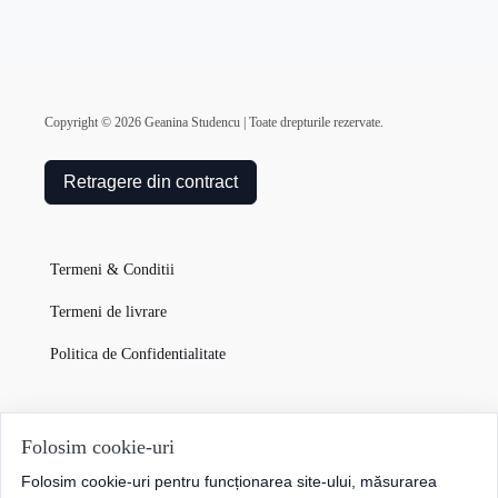
Copyright ©
2026
Geanina Studencu | Toate drepturile rezervate.
Retragere din contract
Termeni & Conditii
Termeni de livrare
Politica de Confidentialitate
Garanția Produselor
Folosim cookie-uri
Folosim cookie-uri pentru funcționarea site-ului, măsurarea
Cum plătesc