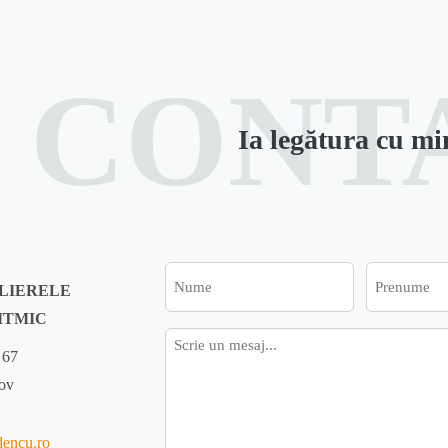
CONT
Ia legătura cu mi
Nume
Prenume
ELIERELE
ITMIC
Mesaj
 67
fov
dencu.ro