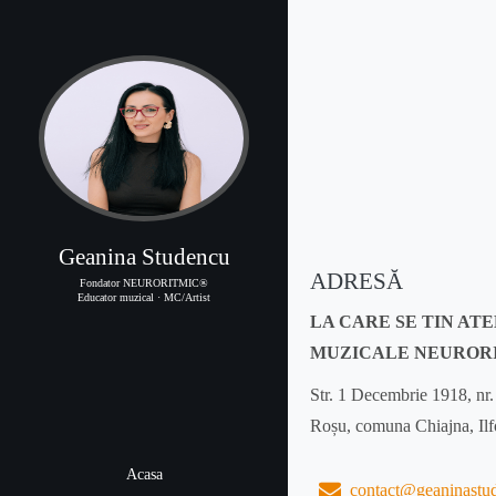
Geanina Studencu
ADRESĂ
Fondator NEURORITMIC®
Educator muzical · MC/Artist
LA CARE SE TIN AT
MUZICALE NEUROR
Str. 1 Decembrie 1918, nr.
Roșu, comuna Chiajna, Il
Acasa
contact@geaninastu