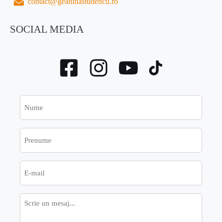
contact@geaninastudencu.ro
SOCIAL MEDIA
Nume
Prenume
E-
mail
Mesaj