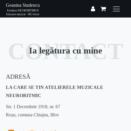
Geanina Studencu
Fondator NEURORITMIC®
Educator muzical · MC/Artist
CONTACT
Ia legătura cu mine
ADRESĂ
LA CARE SE TIN ATELIERELE MUZICALE
NEURORITMIC
Str. 1 Decembrie 1918, nr. 67
Roșu, comuna Chiajna, Ilfov