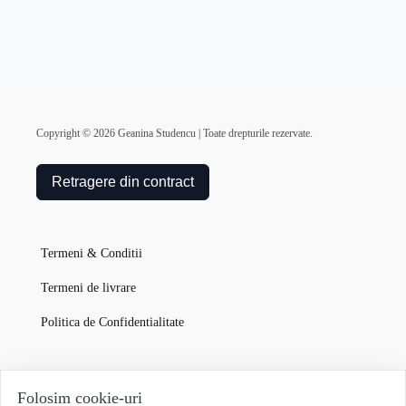
Copyright ©
2026
Geanina Studencu | Toate drepturile rezervate.
Retragere din contract
Termeni & Conditii
Termeni de livrare
Politica de Confidentialitate
Garanția Produselor
Folosim cookie-uri