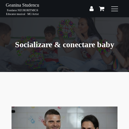
Geanina Studencu
Fondator NEURORITMIC®
Educator muzical · MC/Artist
Socializare & conectare baby