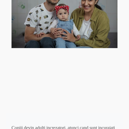
Copiii devin adulti increzatori, atunci cand sunt incurajati