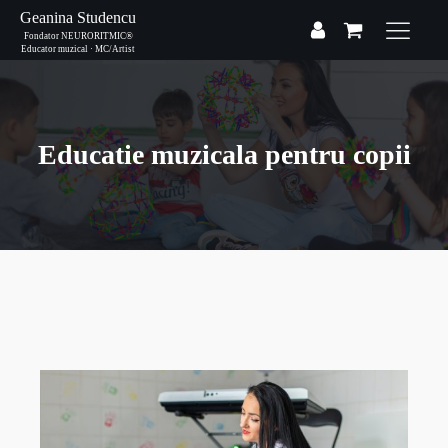
Geanina Studencu
Fondator NEURORITMIC®
Educator muzical · MC/Artist
Educatie muzicala pentru copii