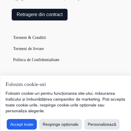
Retragere din contract
Termeni & Conditii
Termeni de livrare
Politica de Confidentialitate
Garanția Produselor
Folosim cookie-uri
Folosim cookie-uri pentru funcționarea site-ului, măsurarea
Cum plătesc
traficului și îmbunătățirea campaniilor de marketing. Poți accepta
toate cookie-urile, respinge cookie-urile opționale sau
personaliza alegerile.
Accept toate
Respinge opționale
Personalizează