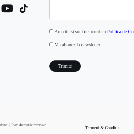
GDPR
Am citit si sunt de acord cu
Politica de Co
MAILCHIMP
Ma abonez la newsletter
captcha
encu | Toate drepturile rezervate.
Termeni & Conditii