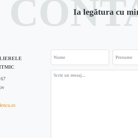
CONT
Ia legătura cu mi
Nume
Prenume
ELIERELE
ITMIC
Mesaj
 67
fov
dencu.ro