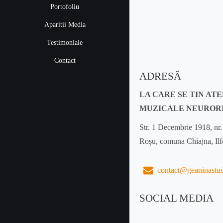
Portofoliu
Aparitii Media
Testimoniale
Contact
ADRESĂ
LA CARE SE TIN AT
MUZICALE NEUROR
Str. 1 Decembrie 1918, nr.
Roșu, comuna Chiajna, Il
contact@geaninastu
SOCIAL MEDIA