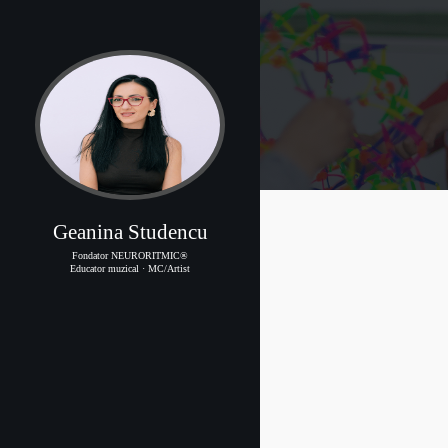
Geanina Studencu
Fondator NEURORITMIC®
Educator muzical · MC/Artist