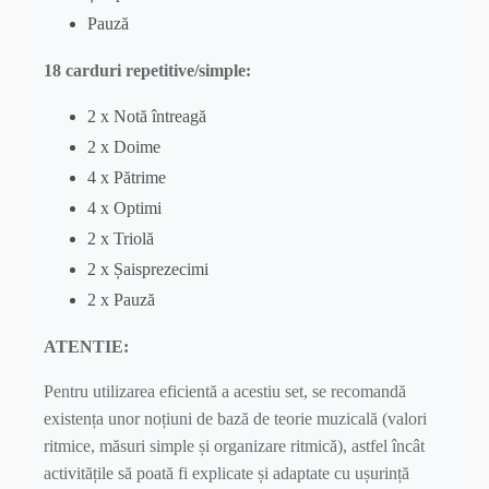
Pauză
18 carduri repetitive/simple:
2 x Notă întreagă
2 x Doime
4 x Pătrime
4 x Optimi
2 x Triolă
2 x Șaisprezecimi
2 x Pauză
ATENTIE:
Pentru utilizarea eficientă a acestiu set, se recomandă
existența unor noțiuni de bază de teorie muzicală (valori
ritmice, măsuri simple și organizare ritmică), astfel încât
activitățile să poată fi explicate și adaptate cu ușurință