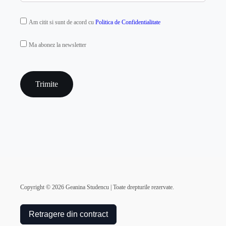
GDPR
Am citit si sunt de acord cu
Politica de Confidentialitate
MAILCHIMP
Ma abonez la newsletter
captcha
Copyright ©
2026
Geanina Studencu | Toate drepturile rezervate.
Retragere din contract