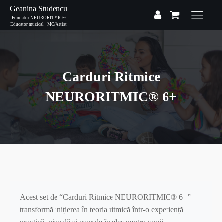
Geanina Studencu
Fondator NEURORITMIC®
Educator muzical · MC/Artist
Carduri Ritmice
NEURORITMIC® 6+
Acest set de “Carduri Ritmice NEURORITMIC® 6+”
transformă inițierea în teoria ritmică într-o experiență
practică, vizuală și ușor de înțeles pentru copii.