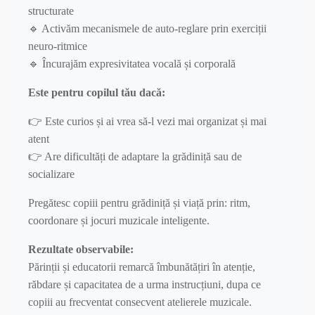
structurate
🔹 Activăm mecanismele de auto-reglare prin exerciții
neuro-ritmice
🔹 Încurajăm expresivitatea vocală și corporală
Este pentru copilul tău dacă:
👉 Este curios și ai vrea să-l vezi mai organizat și mai
atent
👉 Are dificultăți de adaptare la grădiniță sau de
socializare
Pregătesc copiii pentru grădiniță și viață prin: ritm,
coordonare și jocuri muzicale inteligente.
Rezultate observabile:
Părinții și educatorii remarcă îmbunătățiri în atenție,
răbdare și capacitatea de a urma instrucțiuni, dupa ce
copiii au frecventat consecvent atelierele muzicale.