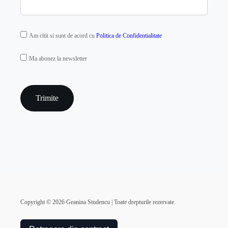
GDPR
Am citit si sunt de acord cu
Politica de Confidentialitate
MAILCHIMP
Ma abonez la newsletter
captcha
Copyright ©
2026
Geanina Studencu | Toate drepturile rezervate.