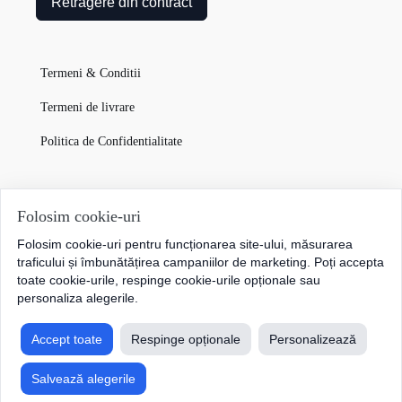
Retragere din contract
Termeni & Conditii
Termeni de livrare
Politica de Confidentialitate
Garanția Produselor
Folosim cookie-uri
Folosim cookie-uri pentru funcționarea site-ului, măsurarea
Cum plătesc
traficului și îmbunătățirea campaniilor de marketing. Poți accepta
toate cookie-urile, respinge cookie-urile opționale sau
personaliza alegerile.
Accept toate
Respinge opționale
Personalizează
Salvează alegerile