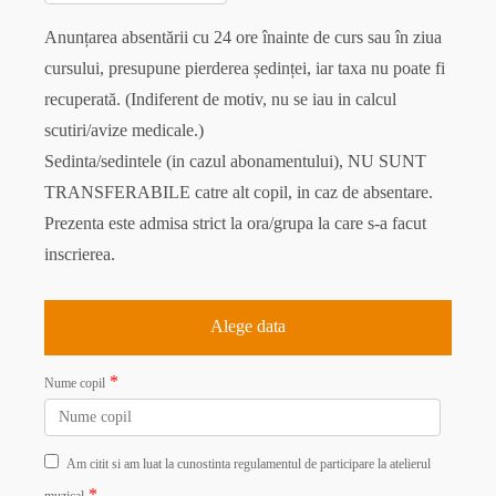
Anunțarea absentării cu 24 ore înainte de curs sau în ziua
cursului, presupune pierderea ședinței, iar taxa nu poate fi
recuperată. (Indiferent de motiv, nu se iau in calcul
scutiri/avize medicale.)
Sedinta/sedintele (in cazul abonamentului), NU SUNT
TRANSFERABILE catre alt copil, in caz de absentare.
Prezenta este admisa strict la ora/grupa la care s-a facut
inscrierea.
Alege data
*
Nume copil
Am citit si am luat la cunostinta regulamentul de participare la atelierul
*