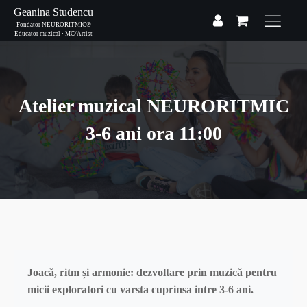
Geanina Studencu
Fondator NEURORITMIC®
Educator muzical · MC/Artist
Atelier muzical NEURORITMIC
3-6 ani ora 11:00
Joacă, ritm și armonie: dezvoltare prin muzică pentru
micii exploratori cu varsta cuprinsa intre 3-6 ani.