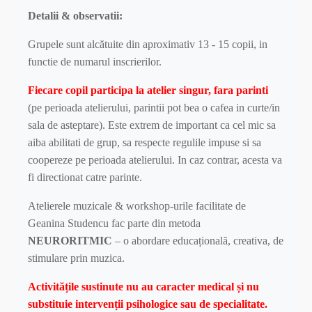
Detalii & observatii:
Grupele sunt alcătuite din aproximativ 13 - 15 copii, in
functie de numarul inscrierilor.
Fiecare copil participa la atelier singur, fara parinti
(pe perioada atelierului, parintii pot bea o cafea in curte/in
sala de asteptare). Este extrem de important ca cel mic sa
aiba abilitati de grup, sa respecte regulile impuse si sa
coopereze pe perioada atelierului. In caz contrar, acesta va
fi directionat catre parinte.
Atelierele muzicale & workshop-urile facilitate de
Geanina Studencu fac parte din metoda
NEURORITMIC
– o abordare educațională, creativa, de
stimulare prin muzica.
Activitățile sustinute nu au caracter medical și nu
substituie intervenții psihologice sau de specialitate.