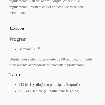
regulamentul", iti dai acordul digital ca ai citit si
regulamentul intern si ca vei tine cont de toate cele
mentionate.
115,00
lei
Program
00
Sâmbătă:
11
Durata unui atelier muzical este de 50 minute, 10 minute
fiind alocate acomodării cu sala/ceilalți participanți.
Tarife
115 lei
1 Ședință (cu participare în grupă)
400 lei
4 ședințe (cu participare în grupă)