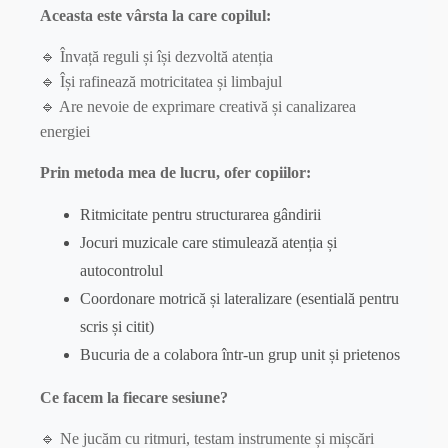
Aceasta este vârsta la care copilul:
🔹 Învață reguli și își dezvoltă atenția
🔹 Își rafinează motricitatea și limbajul
🔹 Are nevoie de exprimare creativă și canalizarea
energiei
Prin metoda mea de lucru, ofer copiilor:
Ritmicitate pentru structurarea gândirii
Jocuri muzicale care stimulează atenția și
autocontrolul
Coordonare motrică și lateralizare (esentială pentru
scris și citit)
Bucuria de a colabora într-un grup unit și prietenos
Ce facem la fiecare sesiune?
🔹 Ne jucăm cu ritmuri, testam instrumente și mișcări