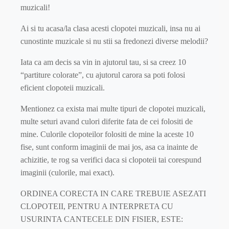
muzicali!
Ai si tu acasa/la clasa acesti clopotei muzicali, insa nu ai
cunostinte muzicale si nu stii sa fredonezi diverse melodii?
Iata ca am decis sa vin in ajutorul tau, si sa creez 10
“partiture colorate”, cu ajutorul carora sa poti folosi
eficient clopoteii muzicali.
Mentionez ca exista mai multe tipuri de clopotei muzicali,
multe seturi avand culori diferite fata de cei folositi de
mine. Culorile clopoteilor folositi de mine la aceste 10
fise, sunt conform imaginii de mai jos, asa ca inainte de
achizitie, te rog sa verifici daca si clopoteii tai corespund
imaginii (culorile, mai exact).
ORDINEA CORECTA IN CARE TREBUIE ASEZATI
CLOPOTEII, PENTRU A INTERPRETA CU
USURINTA CANTECELE DIN FISIER, ESTE: