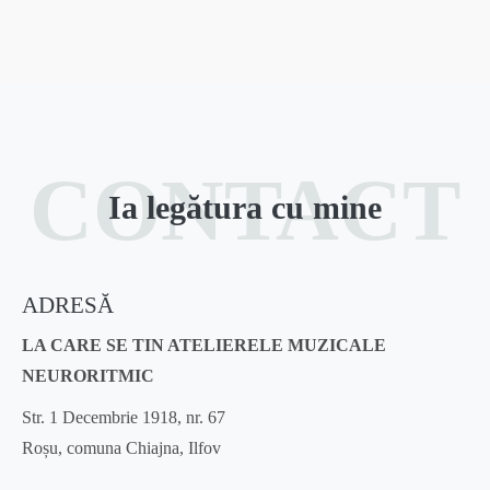
PARTITURI
COLORATE
PENTRU
CLOPOTEI
MUZICALI
CONTACT
Ia legătura cu mine
ADRESĂ
LA CARE SE TIN ATELIERELE MUZICALE
NEURORITMIC
Str. 1 Decembrie 1918, nr. 67
Roșu, comuna Chiajna, Ilfov