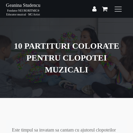
Geanina Studencu
Fondator NEURORITMIC®
Educator muzical · MC/Artist
10 PARTITURI COLORATE
PENTRU CLOPOTEI
MUZICALI
Este timpul sa invatam sa cantam cu ajutorul clopoteilor