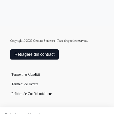
Copyright ©
2026
Geanina Studencu | Toate drepturile rezervate.
Retragere din contract
Termeni & Conditii
Termeni de livrare
Politica de Confidentialitate
Garanția Produselor