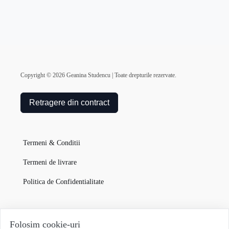
Copyright ©
2026
Geanina Studencu | Toate drepturile rezervate.
Retragere din contract
Termeni & Conditii
Termeni de livrare
Politica de Confidentialitate
Garanția Produselor
Folosim cookie-uri