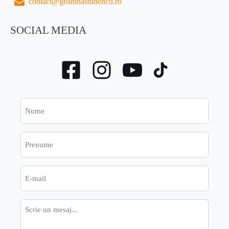
contact@geaninastudencu.ro
SOCIAL MEDIA
Nume
Prenume
E-
mail
Mesaj