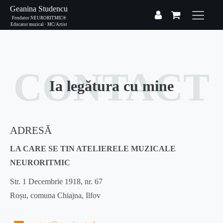
Geanina Studencu
Fondator NEURORITMIC®
Educator muzical · MC/Artist
CONTACT
Ia legătura cu mine
ADRESĂ
LA CARE SE TIN ATELIERELE MUZICALE
NEURORITMIC
Str. 1 Decembrie 1918, nr. 67
Roșu, comuna Chiajna, Ilfov