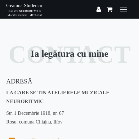
Geanina Studencu
Fondator NEURORITMIC®
Educator muzical · MC/Artist
CONTACT
Ia legătura cu mine
ADRESĂ
LA CARE SE TIN ATELIERELE MUZICALE
NEURORITMIC
Str. 1 Decembrie 1918, nr. 67
Roșu, comuna Chiajna, Ilfov