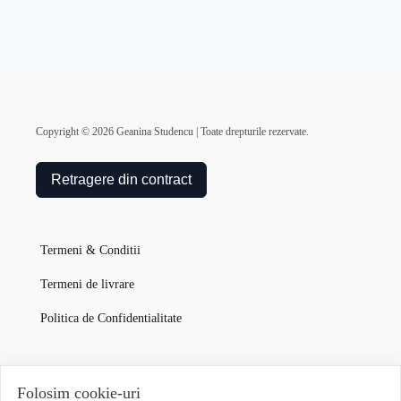
Copyright ©
2026
Geanina Studencu | Toate drepturile rezervate.
Retragere din contract
Termeni & Conditii
Termeni de livrare
Politica de Confidentialitate
Garanția Produselor
Folosim cookie-uri