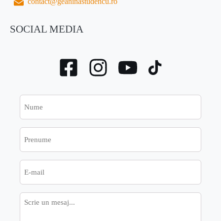
contact@geaninastudencu.ro
SOCIAL MEDIA
Nume
Prenume
E-
mail
Mesaj