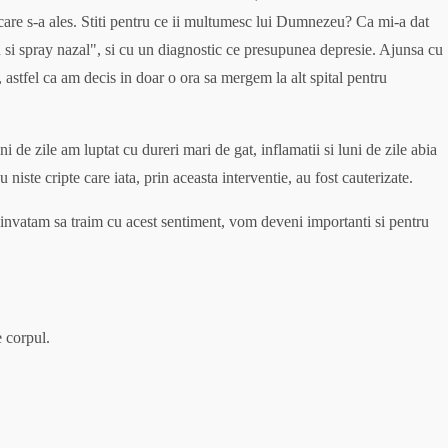
u care s-a ales. Stiti pentru ce ii multumesc lui Dumnezeu? Ca mi-a dat
n si spray nazal", si cu un diagnostic ce presupunea depresie. Ajunsa cu
 astfel ca am decis in doar o ora sa mergem la alt spital pentru
e zile am luptat cu dureri mari de gat, inflamatii si luni de zile abia
ste cripte care iata, prin aceasta interventie, au fost cauterizate.
e invatam sa traim cu acest sentiment, vom deveni importanti si pentru
e corpul.