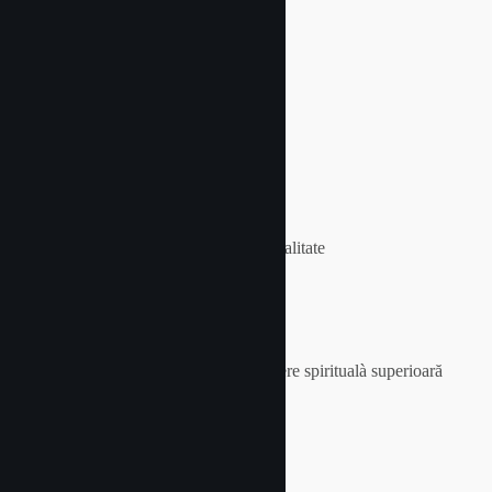
5. Atitudinea pozitivå
6. Somnul
7. Meditația
8. Iubirea fata de altii
9. A fi iubit
10. Recunoştința
11. Renunțarea la ranchiună, duşmănie
12. A fi surprins
13. Citirea și hrănirea sufletului cu spiritualitate
14. Cântatul şi dansul
15. Imbrățişarea
16. Gândirea pozitivă și gândirea corectă
17. A avea încredere și a crede într-o putere spiritualà superioară
18. Prietenii buni
19. A fi iertat şi a ierta pe alții
20. Baia de soare