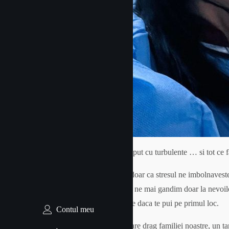
Am incheiat anul cu turbulente, l-am inceput cu turbulente … si tot ce fac 
Pana acum, pe lista lectiilor mi-am notat doar ca stresul ne imbolnaveste
invata sa ne punem pe primul loc si sa nu ne mai gandim doar la nevoile 
deranjam, sa fie bine, ca esti egoist domne daca te pui pe primul loc.
Contul meu
In luna decembrie am pierdut pe cineva tare drag familiei noastre, un tana