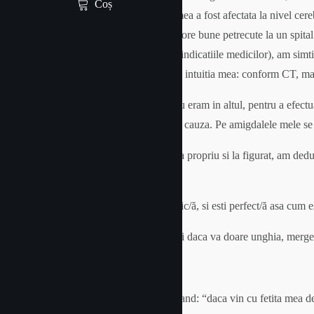
Coș
durerii, din cauza tuturor grijilor, mama mea a fost afectata la nivel ce
intuitia de a-mi salva mama: dupa cateva ore bune petrecute la un spital
ea acasa, ca e perfect sanatoasa clinic (la indicatiile medicilor), am sim
investigatii. Adevarul din pacate, a fost in intuitia mea: conform CT,
In timp ce mama mea era intr-un spital, eu eram in altul, pentru a efect
am reusit sa cant sau sa vorbesc, am gasit cauza. Pe amigdalele mele se 
Din toate aceste experiente dureroase si la propriu si la figurat, am de
ceilalti.
Pana atunci insa, retineti un lucru: esti unic/ă, si esti perfect/ă asa cum e
Sanatatea e cel mai de pret lucru, asa ca si daca va doare unghia, merget
Va imbratisez!
M-a intrebat o mămica (telefonic), de curand: “daca vin cu fetita mea de