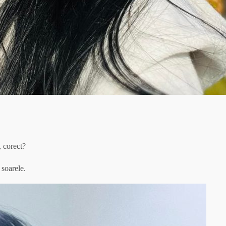
, corect?
 soarele.