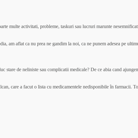
rte multe activitati, probleme, taskuri sau lucruri marunte nesemnificat
media, am aflat ca nu prea ne gandim la noi, ca ne punem adesea pe ulti
aduc stare de neliniste sau complicatii medicale? De ce abia cand ajungem
ulcan, care a facut o lista cu medicamentele nedisponibile în farmaci