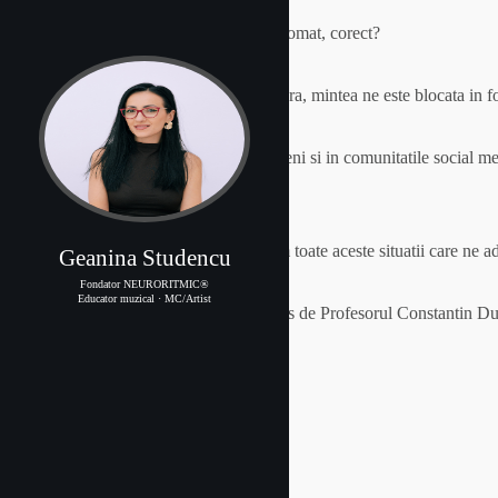
Majoritatea dintre noi suntem pe pilot automat, corect?
Alergam continuu, de dimineata pana seara, mintea ne este blocata in foa
Din sondajul facut in cercul meu de prieteni si in comunitatile social 
fizic sau emotional.
Dar oare nu ar fi mai benefic sa prevenim toate aceste situatii care ne 
Geanina Studencu
Fondator NEURORITMIC®
Educator muzical · MC/Artist
Zilele trecute am dat de un document scris de Profesorul Constantin D
oricarei persoane:
1. Exercițiul fizic
2. Trezirea timpurie
3. Dieta echilibrată
4. Râsul