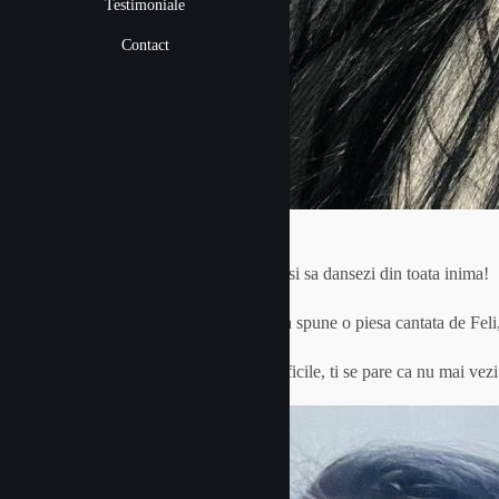
Testimoniale
Contact
Te provoc sa pui piesa preferata, sa canti si sa dansezi din toata inima!
Binecuvantare e, cand rasare soarele - asa spune o piesa cantata de Feli
Si fix asa e, insa cand treci prin situatii dificile, ti se pare ca nu mai vezi