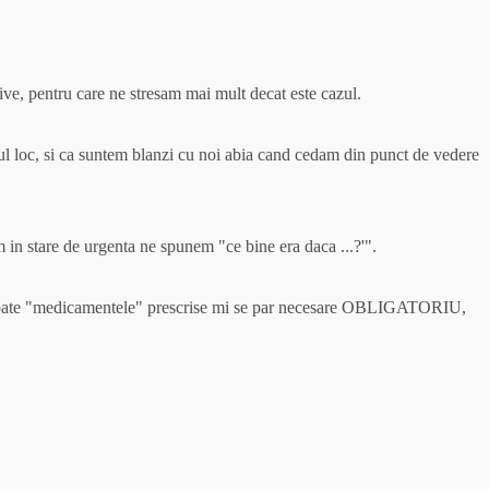
ive, pentru care ne stresam mai mult decat este cazul.
mul loc, si ca suntem blanzi cu noi abia cand cedam din punct de vedere
 in stare de urgenta ne spunem "ce bine era daca ...?'".
i. Toate "medicamentele" prescrise mi se par necesare OBLIGATORIU,