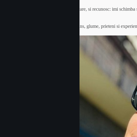
Incerc sa aplic pe rand, cate putin din fiecare, si recunosc: imi schimba
Nu doar copiii au nevoie de joaca, ras, dans, glume, prieteni si experiente