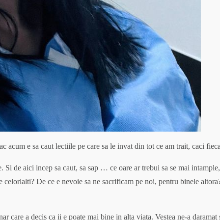
acum e sa caut lectiile pe care sa le invat din tot ce am trait, caci fieca
. Si de aici incep sa caut, sa sap … ce oare ar trebui sa se mai intample
celorlalti? De ce e nevoie sa ne sacrificam pe noi, pentru binele altora
r care a decis ca ii e poate mai bine in alta viata. Vestea ne-a daramat s