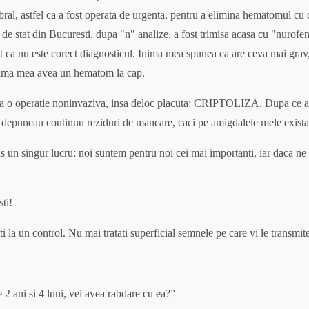
rebral, astfel ca a fost operata de urgenta, pentru a elimina hematomul c
 de stat din Bucuresti, dupa "n" analize, a fost trimisa acasa cu "nurofe
tit ca nu este corect diagnosticul. Inima mea spunea ca are ceva mai grav,
 mama mea avea un hematom la cap.
ua o operatie noninvaziva, insa deloc placuta: CRIPTOLIZA. Dupa ce ani d
depuneau continuu reziduri de mancare, caci pe amigdalele mele existau ni
dus un singur lucru: noi suntem pentru noi cei mai importanti, iar daca n
sti!
i la un control. Nu mai tratati superficial semnele pe care vi le transmit
 2 ani si 4 luni, vei avea rabdare cu ea?”