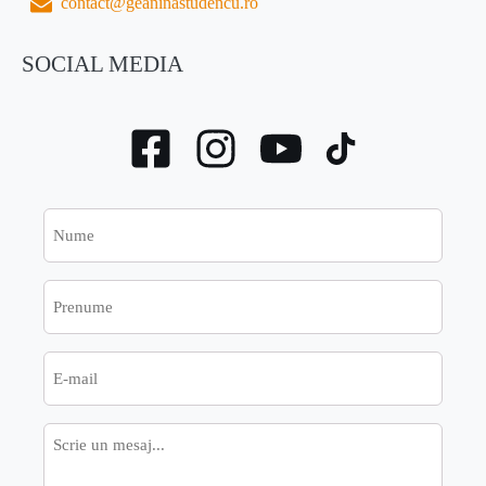
contact@geaninastudencu.ro
SOCIAL MEDIA
Nume
Prenume
E-
mail
Mesaj