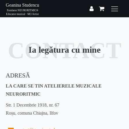
Geanina Studencu
Fondator NEURORITMIC®
Educator muzical · MC/Artist
CONTACT
Ia legătura cu mine
ADRESĂ
LA CARE SE TIN ATELIERELE MUZICALE
NEURORITMIC
Str. 1 Decembrie 1918, nr. 67
Roșu, comuna Chiajna, Ilfov