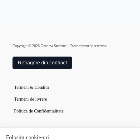
Copyright ©
2026
Geanina Studencu | Toate drepturile rezervate.
Retragere din contract
Termeni & Conditii
Termeni de livrare
Politica de Confidentialitate
Garanția Produselor
Folosim cookie-uri