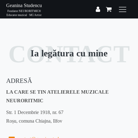
Geanina Studencu
Fondator NEURORITMIC®
Educator muzical · MC/Artist
CONTACT
Ia legătura cu mine
ADRESĂ
LA CARE SE TIN ATELIERELE MUZICALE
NEURORITMIC
Str. 1 Decembrie 1918, nr. 67
Roșu, comuna Chiajna, Ilfov