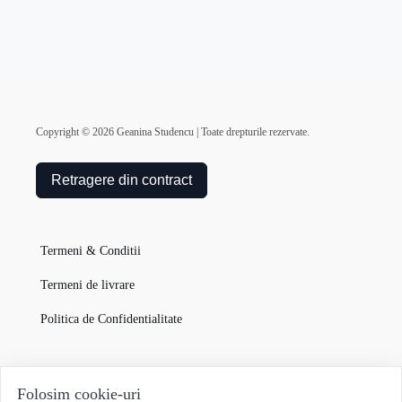
Copyright ©
2026
Geanina Studencu | Toate drepturile rezervate.
Retragere din contract
Termeni & Conditii
Termeni de livrare
Politica de Confidentialitate
Garanția Produselor
Folosim cookie-uri