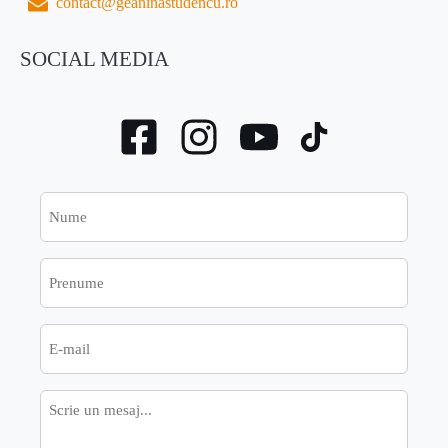
contact@geaninastudencu.ro
SOCIAL MEDIA
Nume
Prenume
E-
mail
Mesaj