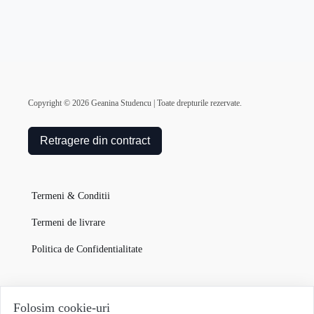
Copyright ©
2026
Geanina Studencu | Toate drepturile rezervate.
Retragere din contract
Termeni & Conditii
Termeni de livrare
Politica de Confidentialitate
Garanția Produselor
Folosim cookie-uri