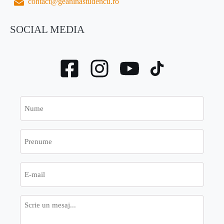
contact@geaninastudencu.ro
SOCIAL MEDIA
Nume
Prenume
E-
mail
Mesaj