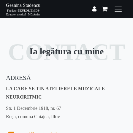
Geanina Studencu
Fondator NEURORITMIC®
Educator muzical · MC/Artist
CONTACT
Ia legătura cu mine
ADRESĂ
LA CARE SE TIN ATELIERELE MUZICALE
NEURORITMIC
Str. 1 Decembrie 1918, nr. 67
Roșu, comuna Chiajna, Ilfov